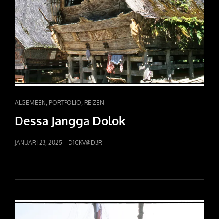
CAT
,
,
ALGEMEEN
PORTFOLIO
REIZEN
LINKS
Dessa Jangga Dolok
POSTED
JANUARI 23, 2025
D1CKV@D3R
ON