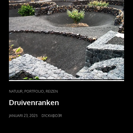
CAT
,
,
NATUUR
PORTFOLIO
REIZEN
LINKS
Druivenranken
POSTED
JANUARI 23, 2025
D1CKV@D3R
ON