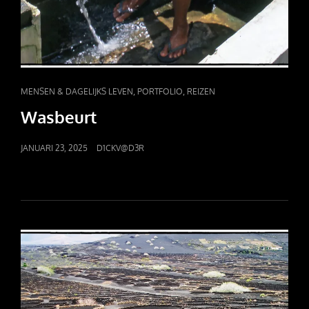
CAT
,
,
MENSEN & DAGELIJKS LEVEN
PORTFOLIO
REIZEN
LINKS
Wasbeurt
POSTED
JANUARI 23, 2025
D1CKV@D3R
ON