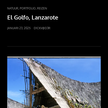
CAT
,
,
NATUUR
PORTFOLIO
REIZEN
LINKS
El Golfo, Lanzarote
POSTED
JANUARI 23, 2025
D1CKV@D3R
ON