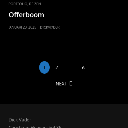
CAT
,
PORTFOLIO
REIZEN
LINKS
Offerboom
POSTED
JANUARI 23, 2025
D1CKV@D3R
ON
<span
1
2
…
6
class="nav-
subtitle
NEXT
screen-
reader-
text">Page
</span>
Dick Vader
Christiaan Huygenshof 35