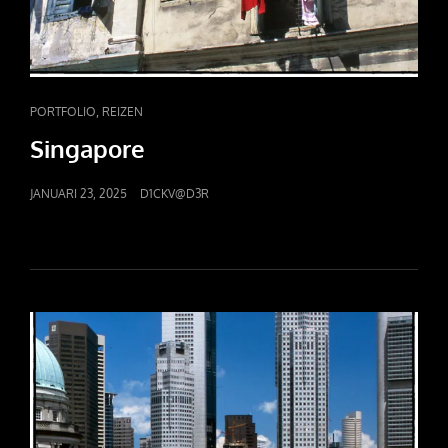
CAT
,
PORTFOLIO
REIZEN
LINKS
Singapore
POSTED
JANUARI 23, 2025
D1CKV@D3R
ON