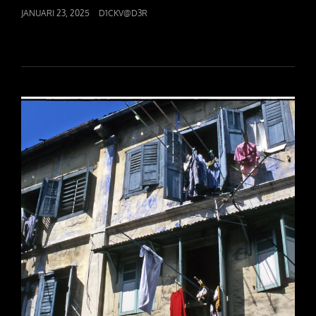
POSTED
JANUARI 23, 2025
D1CKV@D3R
ON