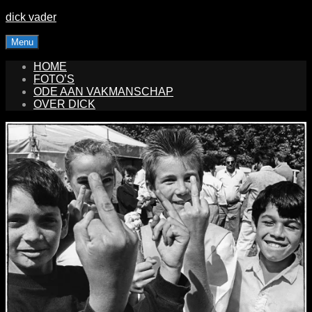
Skip
dick vader
to
content
Menu
HOME
FOTO’S
ODE AAN VAKMANSCHAP
OVER DICK