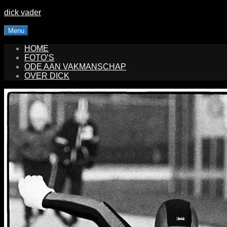
Skip
dick vader
to
content
Menu
HOME
FOTO’S
ODE AAN VAKMANSCHAP
OVER DICK