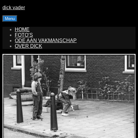
Skip
dick vader
to
content
Menu
HOME
FOTO’S
ODE AAN VAKMANSCHAP
OVER DICK