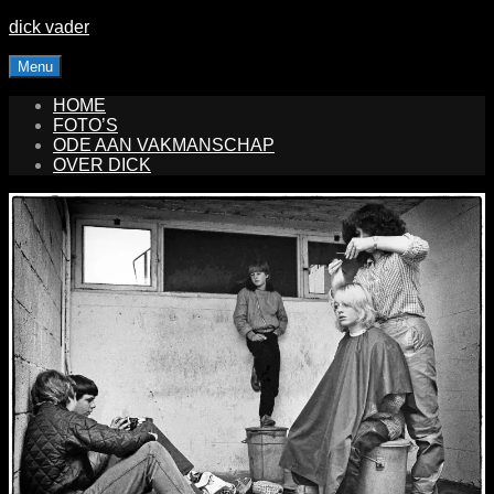
Skip
dick vader
to
content
Menu
HOME
FOTO’S
ODE AAN VAKMANSCHAP
OVER DICK